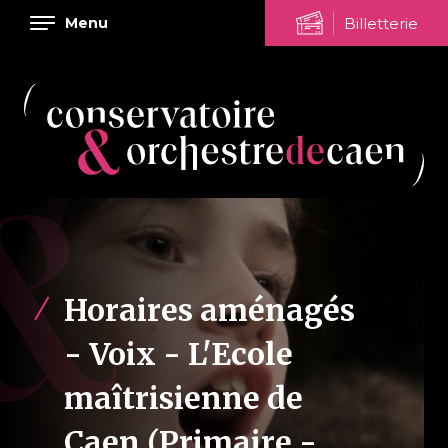
Aller
Panneau de gestion des cookies
Billetterie
Menu
au
contenu
principal
Horaires aménagés
- Voix - L'Ecole
maîtrisienne de
Caen (Primaire -